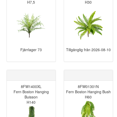
H7,5
H30
Fjärrlager
73
Tillgänglig från
2026-08-10
8FW1400XL
8FW01301N
Fern Boston Hanging
Fern Boston Hanging Bush
Buisson
H60
H140