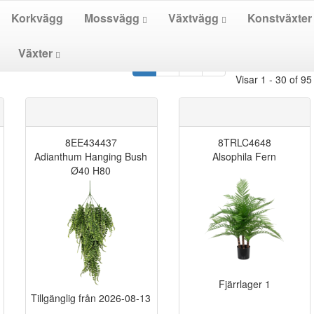
Korkvägg
Mossvägg
Växtvägg
Konstväxte
Växter
1
2
3
4
Visar 1 - 30 of 95
8EE434437
8TRLC4648
Adianthum Hanging Bush
Alsophila Fern
Ø40 H80
Fjärrlager
1
Tillgänglig från
2026-08-13