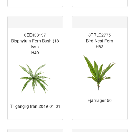
8EE433197
8TRLC2775
Biophytum Fern Bush (18
Bird Nest Fern
lvs.)
H83
H40
Fjärrlager
50
Tillgänglig från
2049-01-01