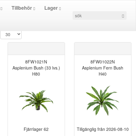
r
Tillbehör
Lager
8FW1021N
8FW01022N
Asplenium Bush (33 lvs.)
Asplenium Fern Bush
H80
H40
Fjärrlager
62
Tillgänglig från
2026-08-10