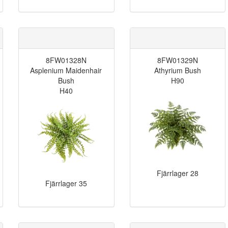
8FW01328N
8FW01329N
Asplenium Maidenhair
Athyrium Bush
Bush
H90
H40
Fjärrlager
28
Fjärrlager
35