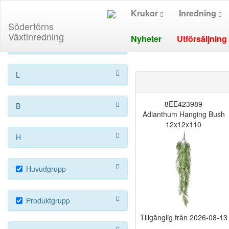
Krukor
Inredning
Södertörns
Växtinredning
Nyheter
Utförsäljning
Ø
L
8EE423989
B
Adianthum Hanging Bush
12x12x110
H
Huvudgrupp
Produktgrupp
Tillgänglig från
2026-08-13