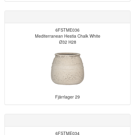
6FSTME036
Mediterranean Hestia Chalk White
Ø32 H28
Fjärrlager
29
6FSTME034