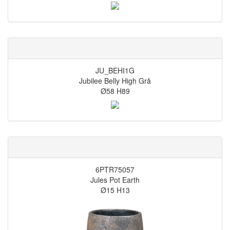
JU_BEHI1G
Jubilee Belly High Grå
Ø58 H89
6PTR75057
Jules Pot Earth
Ø15 H13