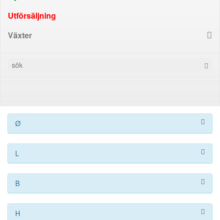
Utförsäljning
Växter
Ø
L
B
H