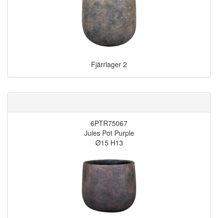
Fjärrlager
2
6PTR75067
Jules Pot Purple
Ø15 H13