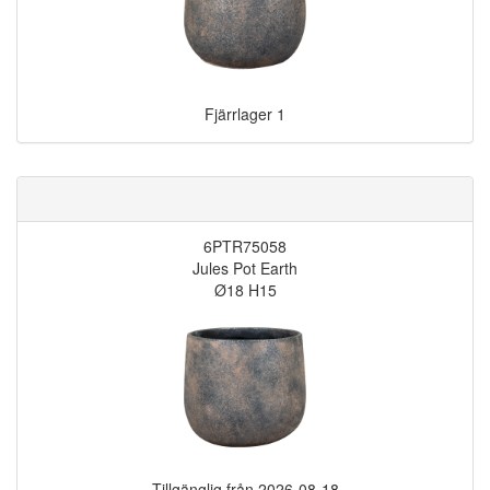
Fjärrlager
1
6PTR75058
Jules Pot Earth
Ø18 H15
Tillgänglig från
2026-08-18