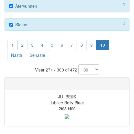
Återvunnen
Status
1
2
3
4
5
6
7
8
9
10
Nästa
Senaste
Visar 271 - 300 of 472
JU_BE0S
Jubilee Belly Black
Ø68 H60