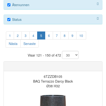
Återvunnen
Status
1
2
3
4
5
6
7
8
9
10
Nästa
Senaste
Visar 121 - 150 of 472
6TZZDB105
BAQ Terrazzo Darcy Black
Ø38 H32