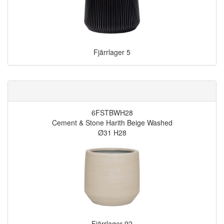
Fjärrlager
5
6FSTBWH28
Cement & Stone Harith Beige Washed
Ø31 H28
Fjärrlager
92