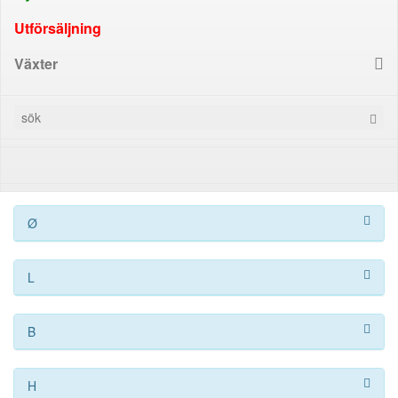
Utförsäljning
Växter
Ø
L
B
H