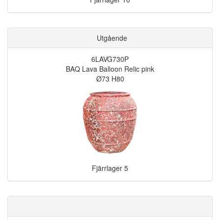
Utgående
6LAVG730P
BAQ Lava Balloon Relic pink
Ø73 H80
Fjärrlager
5