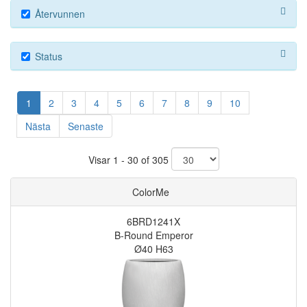
Återvunnen
Status
1
2
3
4
5
6
7
8
9
10
Nästa
Senaste
Visar 1 - 30 of 305
ColorMe
6BRD1241X
B-Round Emperor
Ø40 H63