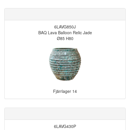
6LAVG850J
BAQ Lava Balloon Relic Jade
Ø85 H80
Fjärrlager
14
6LAVG430P