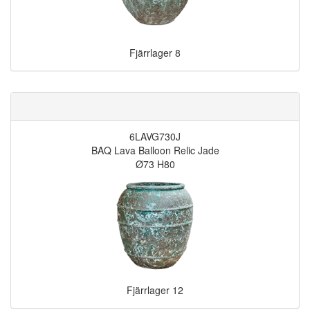
Fjärrlager
8
6LAVG730J
BAQ Lava Balloon Relic Jade
Ø73 H80
Fjärrlager
12