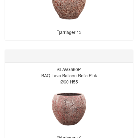
Fjärrlager
13
6LAVG550P
BAQ Lava Balloon Relic Pink
Ø60 H55
Fjärrlager
10