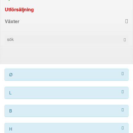
Utförsäljning
Växter
Ø
L
B
H