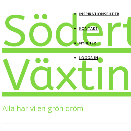
Söder
INSPIRATIONSBILDER
KONTAKT
NYHETER
Växti
LOGGA IN
Alla har vi en grön dröm