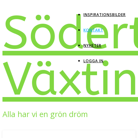
Söder
INSPIRATIONSBILDER
KONTAKT
NYHETER
Växti
LOGGA IN
Alla har vi en grön dröm