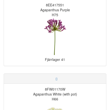
8EE417551
Agapanthus Purple
H75
Fjärrlager
41
8FW01170W
Agapanthus White (with pot)
H66