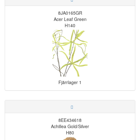
8JA0165GR
Acer Leaf Green
H140
Fjärrlager
1
8EE434618
Achillea Gold/Silver
H80