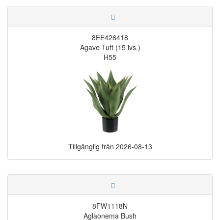
8EE426418
Agave Tuft (15 lvs.)
H55
Tillgänglig från
2026-08-13
8FW1118N
Aglaonema Bush