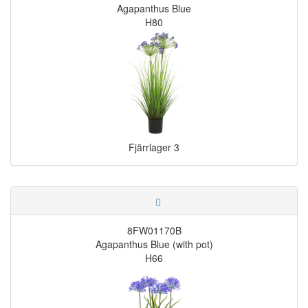
Agapanthus Blue
H80
Fjärrlager
3
8FW01170B
Agapanthus Blue (with pot)
H66