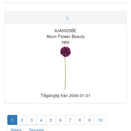
8JA0025BE
Alium Flower Beauty
H89
Tillgänglig från
2049-01-01
1
2
3
4
5
6
7
8
9
10
Nästa
Senaste