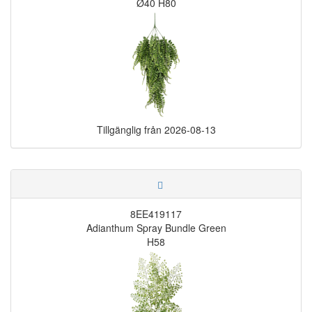
Ø40 H80
Tillgänglig från
2026-08-13
8EE419117
Adianthum Spray Bundle Green
H58