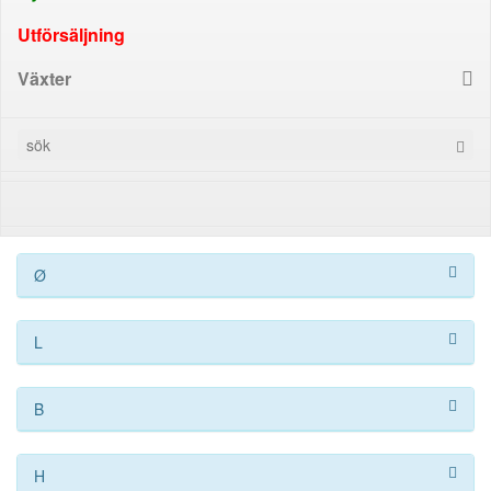
Utförsäljning
Växter
Ø
L
B
H