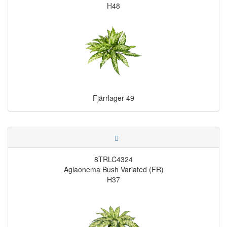
H48
Fjärrlager
49
8TRLC4324
Aglaonema Bush Variated (FR)
H37