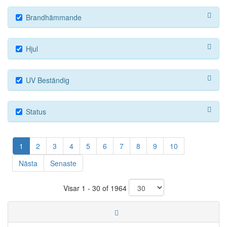
Brandhämmande
Hjul
UV Beständig
Status
1
2
3
4
5
6
7
8
9
10
Nästa
Senaste
Visar 1 - 30 of 1964