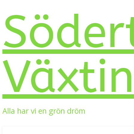
Söder
Växti
Alla har vi en grön dröm