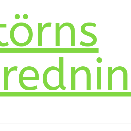
törns
nredni