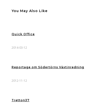
You May Also Like
Quick Office
2014-03-12
Reportage om Södertörns Växtinredning
2012-11-12
Tretton37