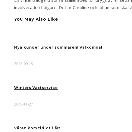
En vinterträdgård som installerades för drygt 27 år sedan
involverade i tidigare. Det är Caroline och Johan som ska
You May Also Like
Nya kunder under sommaren! Välkomna!
2013-09-19
Winters Växtservice
2015-11-27
Våren kom tidigt i år!