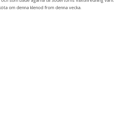
 och som både ägarna till Södertörns Växtinredning varit
 sköta om denna klenod from denna vecka.