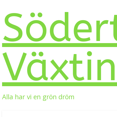
Söder
Växti
Alla har vi en grön dröm