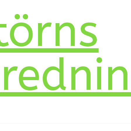
törns
nredni