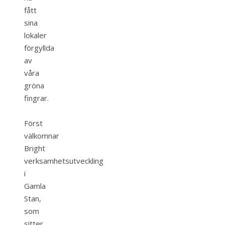
fått
sina
lokaler
förgyllda
av
våra
gröna
fingrar.
Först
välkomnar
Bright
verksamhetsutveckling
i
Gamla
Stan,
som
sitter