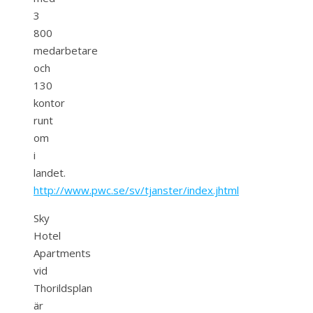
3
800
medarbetare
och
130
kontor
runt
om
i
landet.
http://www.pwc.se/sv/tjanster/index.jhtml
Sky
Hotel
Apartments
vid
Thorildsplan
är