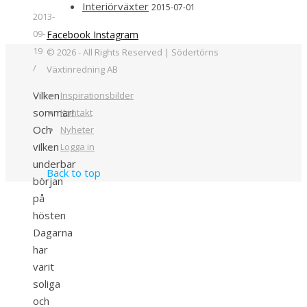
Interiörväxter
2015-07-01
2013-
09-
Facebook
Instagram
19
© 2026 - All Rights Reserved | Södertörns
/
Växtinredning AB
Vilken
Inspirationsbilder
sommar!
Kontakt
Och
Nyheter
vilken
Logga in
underbar
Back to top
början
på
hösten
Dagarna
har
varit
soliga
och