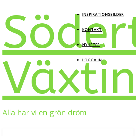
Söder
INSPIRATIONSBILDER
KONTAKT
NYHETER
Växti
LOGGA IN
Alla har vi en grön dröm