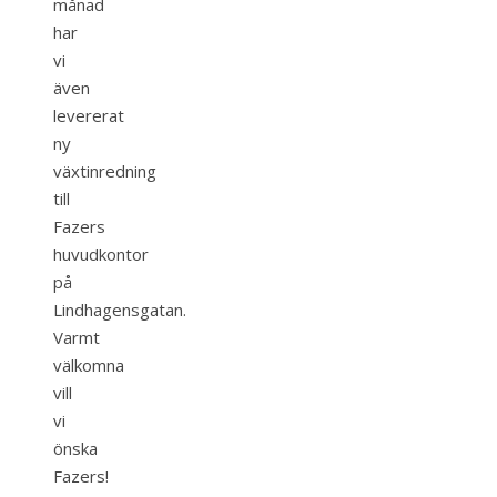
månad
har
vi
även
levererat
ny
växtinredning
till
Fazers
huvudkontor
på
Lindhagensgatan.
Varmt
välkomna
vill
vi
önska
Fazers!