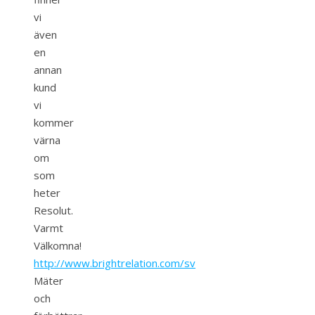
vi
även
en
annan
kund
vi
kommer
värna
om
som
heter
Resolut.
Varmt
Välkomna!
http://www.brightrelation.com/sv
Mäter
och