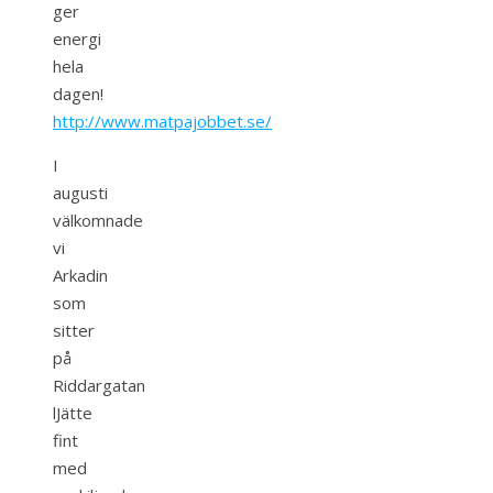
ger
energi
hela
dagen!
http://www.matpajobbet.se/
I
augusti
välkomnade
vi
Arkadin
som
sitter
på
Riddargatan
lJätte
fint
med