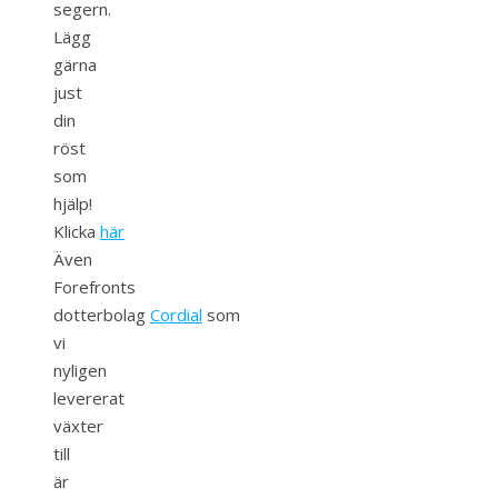
segern.
Lägg
gärna
just
din
röst
som
hjälp!
Klicka
här
Även
Forefronts
dotterbolag
Cordial
som
vi
nyligen
levererat
växter
till
är