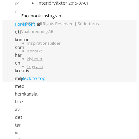
Interiörväxter
2015-07-01
09
/
Facebook
Instagram
© 2026 - All Rights Reserved | Södertörns
Forefront
är
Växtinredning AB
ett
kontor
Inspirationsbilder
som
Kontakt
har
Nyheter
en
Logga in
kreativ
Back to top
miljö
med
hemkänsla.
Lite
av
det
tar
vi