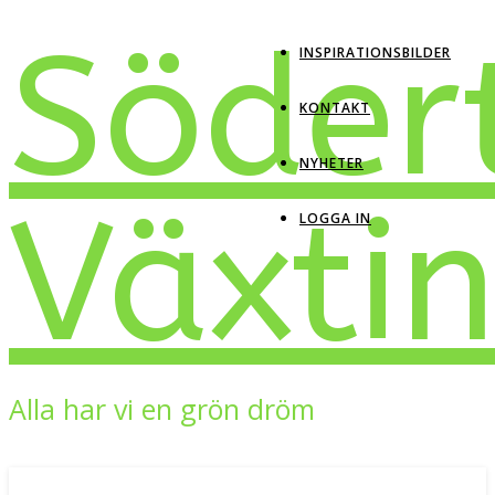
Söder
INSPIRATIONSBILDER
KONTAKT
NYHETER
Växti
LOGGA IN
Alla har vi en grön dröm